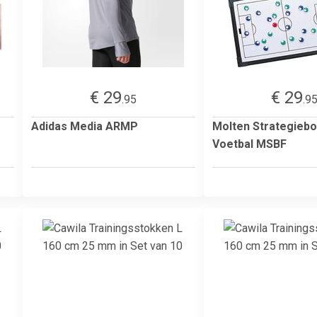
€ 29
€ 29
.95
.9
Adidas Media ARMP
Molten Strategieb
Voetbal MSBF