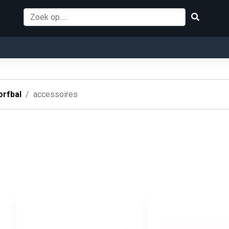
orfbal
accessoires
s