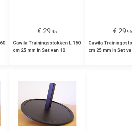
€ 29
€ 29
.95
.9
160
Cawila Trainingsstokken L 160
Cawila Trainingsst
cm 25 mm in Set van 10
cm 25 mm in Set va