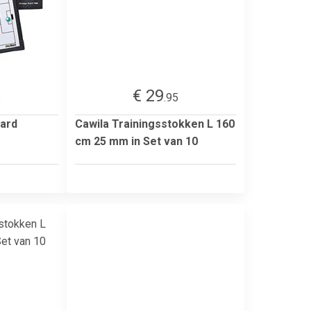
€ 29
5
.95
oard
Cawila Trainingsstokken L 160
cm 25 mm in Set van 10