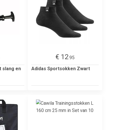
€ 12
5
.95
 slang en
Adidas Sportsokken Zwart