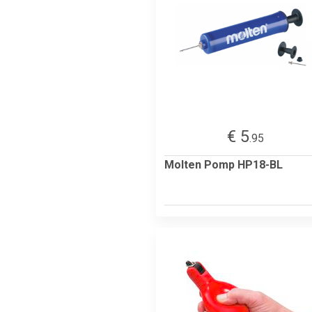
€ 5
.95
Molten Pomp HP18-BL