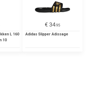
€ 34
5
.95
okken L 160
Adidas Slipper Adissage
n 10