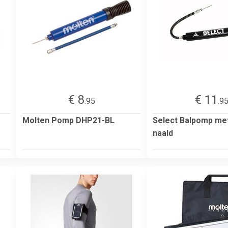
€ 8
€ 11
.95
.9
Molten Pomp DHP21-BL
Select Balpomp met
naald