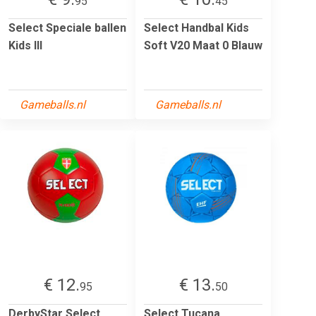
95
45
Select Speciale ballen
Select Handbal Kids
Kids III
Soft V20 Maat 0 Blauw
Gameballs.nl
Gameballs.nl
€ 12.
€ 13.
95
50
DerbyStar Select
Select Tucana