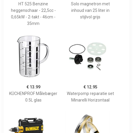
HT 525 Benzine
Solo magnetron met
heggenschaar - 22,5cc -
inhoud van 25 liter in
0,65kW - 2-takt - 46cm -
stijlvol grijs
35mm
€ 13.99
€ 12.95
KÜCHENPROF Målebæger
Waterpomp reparatie set
0.5L glas
Minarelli Horizontaal