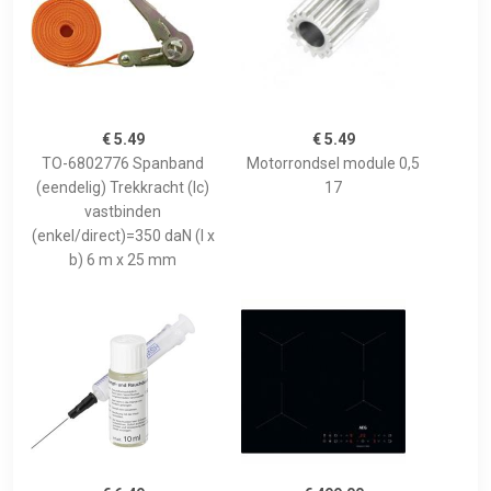
€ 5.49
€ 5.49
TO-6802776 Spanband
Motorrondsel module 0,5
(eendelig) Trekkracht (lc)
17
vastbinden
(enkel/direct)=350 daN (l x
b) 6 m x 25 mm