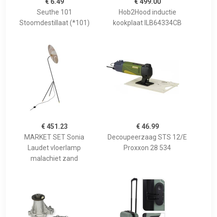
€ 6.49
€ 499.00
Seuthe 101
Hob2Hood inductie
Stoomdestillaat (*101)
kookplaat ILB64334CB
€ 451.23
€ 46.99
MARKET SET Sonia
Decoupeerzaag STS 12/E
Laudet vloerlamp
Proxxon 28 534
malachiet zand