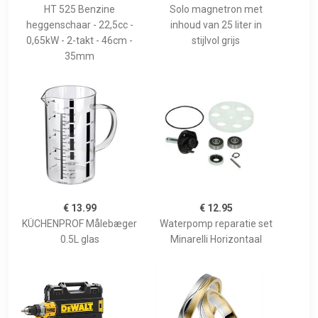
HT 525 Benzine
Solo magnetron met
heggenschaar - 22,5cc -
inhoud van 25 liter in
0,65kW - 2-takt - 46cm -
stijlvol grijs
35mm
€ 13.99
€ 12.95
KÜCHENPROF Målebæger
Waterpomp reparatie set
0.5L glas
Minarelli Horizontaal