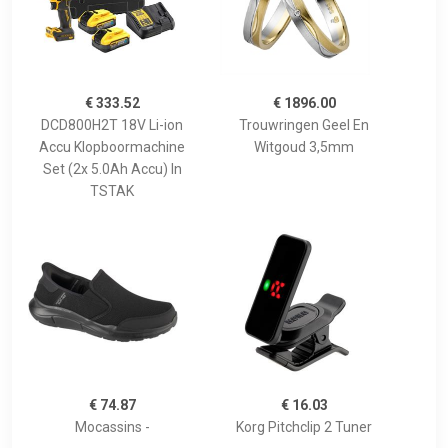
€ 333.52
€ 1896.00
DCD800H2T 18V Li-ion
Trouwringen Geel En
Accu Klopboormachine
Witgoud 3,5mm
Set (2x 5.0Ah Accu) In
TSTAK
€ 74.87
€ 16.03
Mocassins -
Korg Pitchclip 2 Tuner