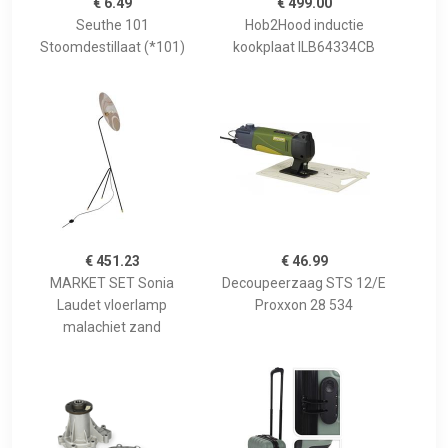
€ 6.49
€ 499.00
Seuthe 101
Hob2Hood inductie
Stoomdestillaat (*101)
kookplaat ILB64334CB
€ 451.23
€ 46.99
MARKET SET Sonia
Decoupeerzaag STS 12/E
Laudet vloerlamp
Proxxon 28 534
malachiet zand