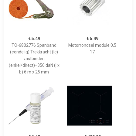
€ 5.49
€ 5.49
TO-6802776 Spanband
Motorrondsel module 0,5
(eendelig) Trekkracht (lc)
17
vastbinden
(enkel/direct)=350 daN (l x
b) 6 m x 25 mm