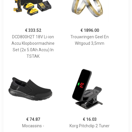
€ 333.52
€ 1896.00
DCD800H2T 18V Li-ion
Trouwringen Geel En
Accu Klopboormachine
Witgoud 3,5mm
Set (2x 5.0Ah Accu) In
TSTAK
€ 74.87
€ 16.03
Mocassins -
Korg Pitchclip 2 Tuner