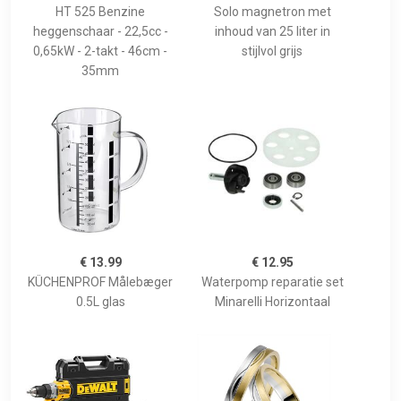
HT 525 Benzine
Solo magnetron met
heggenschaar - 22,5cc -
inhoud van 25 liter in
0,65kW - 2-takt - 46cm -
stijlvol grijs
35mm
€ 13.99
€ 12.95
KÜCHENPROF Målebæger
Waterpomp reparatie set
0.5L glas
Minarelli Horizontaal