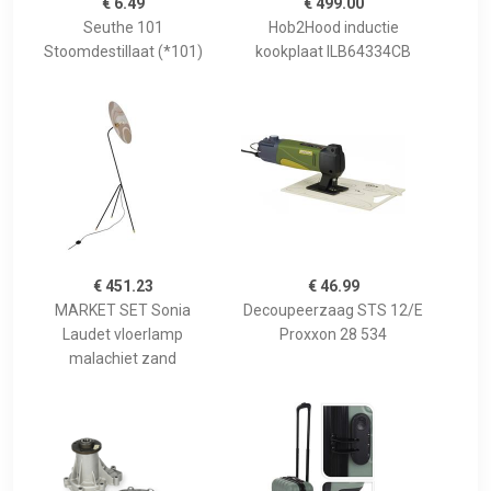
€ 6.49
€ 499.00
Seuthe 101
Hob2Hood inductie
Stoomdestillaat (*101)
kookplaat ILB64334CB
€ 451.23
€ 46.99
MARKET SET Sonia
Decoupeerzaag STS 12/E
Laudet vloerlamp
Proxxon 28 534
malachiet zand