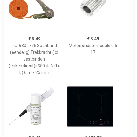
€ 5.49
€ 5.49
TO-6802776 Spanband
Motorrondsel module 0,5
(eendelig) Trekkracht (lc)
17
vastbinden
(enkel/direct)=350 daN (l x
b) 6 m x 25 mm