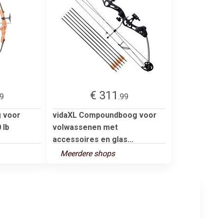
€ 311
99
.99
g voor
vidaXL Compoundboog voor
 lb
volwassenen met
accessoires en glas...
Meerdere shops