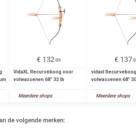
€ 132
€ 137
.99
.
g
VidaXL Recurveboog voor
vidaxl Recurveboo
ium
volwassenen 68" 32 lb
volwassenen 68" 30
Meerdere shops
Meerdere shops
van de volgende merken: