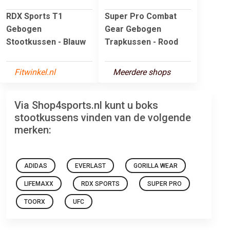
RDX Sports T1
Super Pro Combat
Gebogen
Gear Gebogen
Stootkussen - Blauw
Trapkussen - Rood
Fitwinkel.nl
Meerdere shops
Via Shop4sports.nl kunt u boks
stootkussens vinden van de volgende
merken:
ADIDAS
EVERLAST
GORILLA WEAR
LIFEMAXX
RDX SPORTS
SUPER PRO
TOORX
UFC