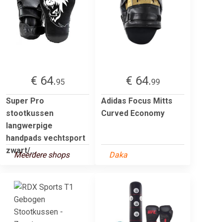
€ 64.
€ 64.
95
99
Super Pro
Adidas Focus Mitts
stootkussen
Curved Economy
langwerpige
handpads vechtsport
zwart/...
Meerdere shops
Daka