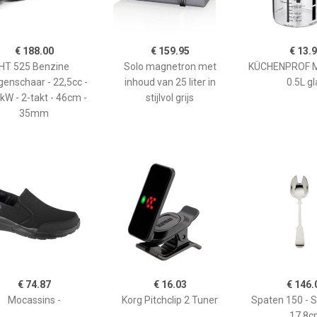
€ 188.00
€ 159.95
€ 13.
HT 525 Benzine
Solo magnetron met
KÜCHENPROF 
enschaar - 22,5cc -
inhoud van 25 liter in
0.5L gl
kW - 2-takt - 46cm -
stijlvol grijs
35mm
€ 74.87
€ 16.03
€ 146.
Mocassins -
Korg Pitchclip 2 Tuner
Spaten 150 - 
17,8c