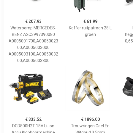
€ 207.93
€ 61.99
Waterpomp MERCEDES-
Koffer ruitpatroon 28 L
BENZ A2C3997390080
groen
hegg
A0005001700,A00050023
0,65
00,A0005003000
A0005003100,A00050032
00,A0005003800
€ 333.52
€ 1896.00
DCD800H2T 18V Li-ion
Trouwringen Geel En
Accu Klopboormachine
Witgoud 3,5mm