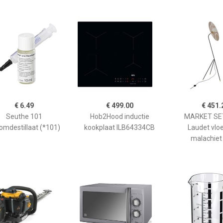
€ 6.49
€ 499.00
€ 451.
Seuthe 101
Hob2Hood inductie
MARKET SET
omdestillaat (*101)
kookplaat ILB64334CB
Laudet vlo
malachiet