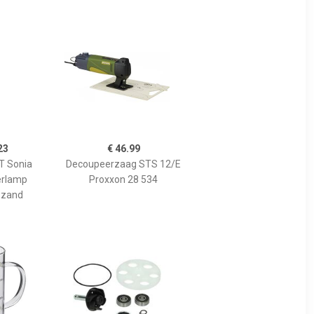
23
€ 46.99
 Sonia
Decoupeerzaag STS 12/E
erlamp
Proxxon 28 534
 zand