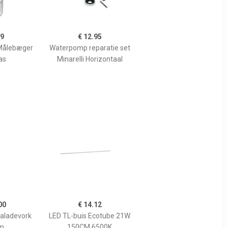
99
€ 12.95
Målebæger
Waterpomp reparatie set
as
Minarelli Horizontaal
00
€ 14.12
Saladevork
LED TL-buis Ecotube 21W
m
150CM 6500K