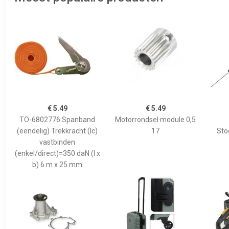
€ 5.49
€ 5.49
TO-6802776 Spanband
Motorrondsel module 0,5
(eendelig) Trekkracht (lc)
17
Sto
vastbinden
(enkel/direct)=350 daN (l x
b) 6 m x 25 mm