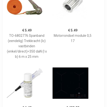
€ 5.49
€ 5.49
TO-6802776 Spanband
Motorrondsel module 0,5
(eendelig) Trekkracht (lc)
17
vastbinden
(enkel/direct)=350 daN (l x
b) 6 m x 25 mm