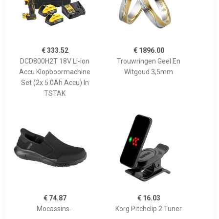
€ 333.52
€ 1896.00
DCD800H2T 18V Li-ion
Trouwringen Geel En
Accu Klopboormachine
Witgoud 3,5mm
Set (2x 5.0Ah Accu) In
TSTAK
€ 74.87
€ 16.03
Mocassins -
Korg Pitchclip 2 Tuner