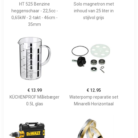
HT 525 Benzine
Solo magnetron met
heggenschaar - 22,5cc -
inhoud van 25 liter in
0,65kW - 2-takt - 46cm -
stijlvol grijs
35mm
€ 13.99
€ 12.95
KÜCHENPROF Målebæger
Waterpomp reparatie set
0.5L glas
Minarelli Horizontaal