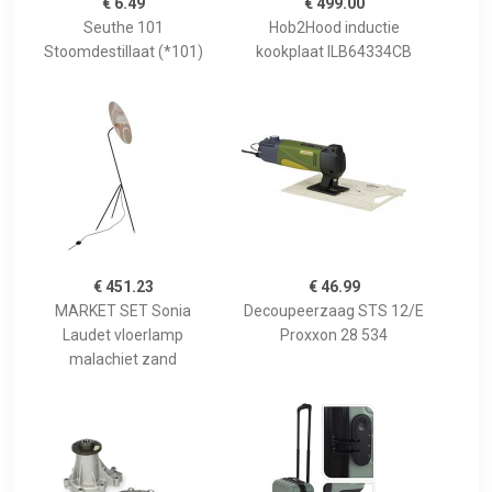
€ 6.49
€ 499.00
Seuthe 101
Hob2Hood inductie
Stoomdestillaat (*101)
kookplaat ILB64334CB
€ 451.23
€ 46.99
MARKET SET Sonia
Decoupeerzaag STS 12/E
Laudet vloerlamp
Proxxon 28 534
malachiet zand