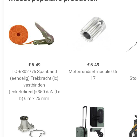
€ 5.49
€ 5.49
TO-6802776 Spanband
Motorrondsel module 0,5
(eendelig) Trekkracht (lc)
17
Sto
vastbinden
(enkel/direct)=350 daN (l x
b) 6 m x 25 mm