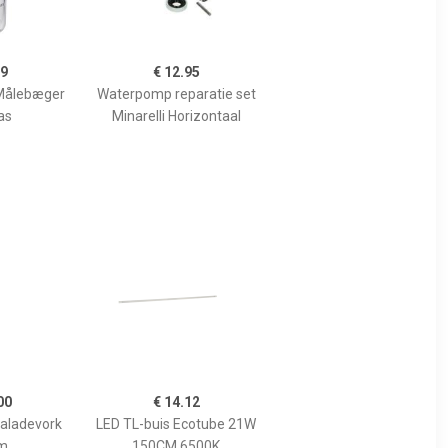
99
€ 12.95
Målebæger
Waterpomp reparatie set
as
Minarelli Horizontaal
00
€ 14.12
Saladevork
LED TL-buis Ecotube 21W
m
150CM 6500K