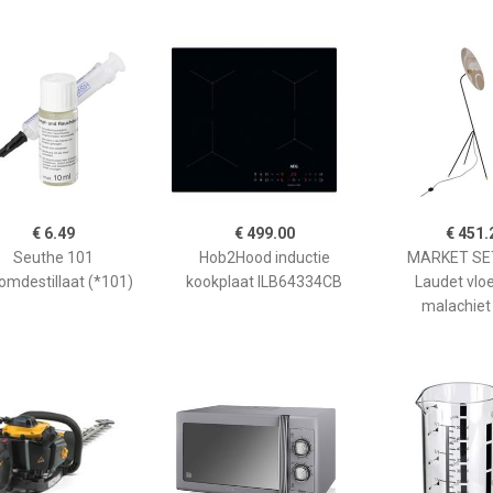
€ 6.49
€ 499.00
€ 451.
Seuthe 101
Hob2Hood inductie
MARKET SET
omdestillaat (*101)
kookplaat ILB64334CB
Laudet vlo
malachiet