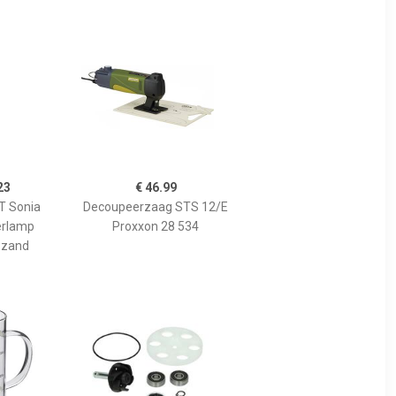
23
€ 46.99
 Sonia
Decoupeerzaag STS 12/E
erlamp
Proxxon 28 534
 zand