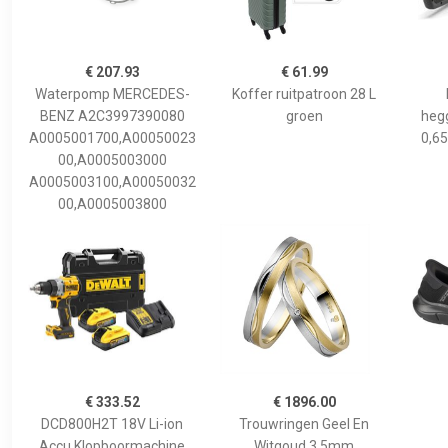
€ 207.93
€ 61.99
Waterpomp MERCEDES-
Koffer ruitpatroon 28 L
BENZ A2C3997390080
groen
hegg
A0005001700,A00050023
0,65
00,A0005003000
A0005003100,A00050032
00,A0005003800
€ 333.52
€ 1896.00
DCD800H2T 18V Li-ion
Trouwringen Geel En
Accu Klopboormachine
Witgoud 3,5mm