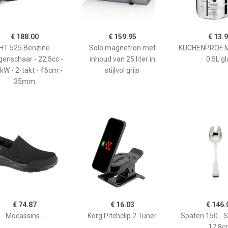
€ 188.00
€ 159.95
€ 13.
HT 525 Benzine
Solo magnetron met
KÜCHENPROF 
enschaar - 22,5cc -
inhoud van 25 liter in
0.5L gl
kW - 2-takt - 46cm -
stijlvol grijs
35mm
€ 74.87
€ 16.03
€ 146.
Mocassins -
Korg Pitchclip 2 Tuner
Spaten 150 - 
17,8c