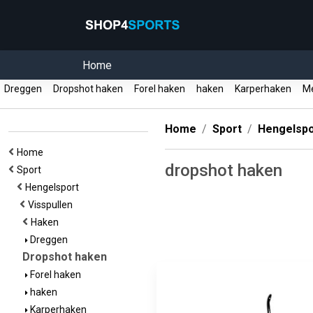
Home
Dreggen
Dropshot haken
Forel haken
haken
Karperhaken
Me
Home
Sport
Hengelspo
Home
dropshot haken
Sport
Hengelsport
Visspullen
Haken
Dreggen
Dropshot haken
Forel haken
haken
Karperhaken