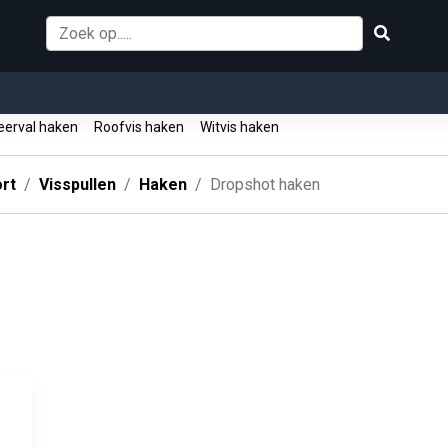
erval haken
Roofvis haken
Witvis haken
rt
Visspullen
Haken
Dropshot haken