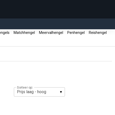
engels
Matchhengel
Meervalhengel
Penhengel
Reishengel
Sorteer op: