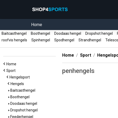
Home
Baitcasthengel
Boothengel
Doodaas hengel
Dropshot hengel
F
roofvis hengels
Spinhengel
Spodhengel
Strandhengel
Telesc
Home
Sport
Hengelspo
Home
penhengels
Sport
Hengelsport
Hengels
Baitcasthengel
Boothengel
Doodaas hengel
Dropshot hengel
Feederhengel