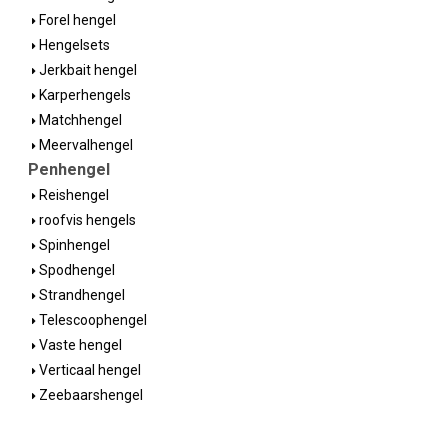
Forel hengel
Hengelsets
Jerkbait hengel
Karperhengels
Matchhengel
Meervalhengel
Penhengel
Reishengel
roofvis hengels
Spinhengel
Spodhengel
Strandhengel
Telescoophengel
Vaste hengel
Verticaal hengel
Zeebaarshengel