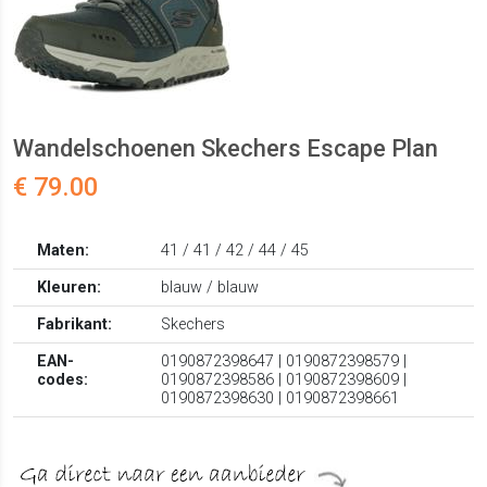
Wandelschoenen Skechers Escape Plan
€ 79.00
Maten:
41 / 41 / 42 / 44 / 45
Kleuren:
blauw / blauw
Fabrikant:
Skechers
EAN-
0190872398647 | 0190872398579 |
codes:
0190872398586 | 0190872398609 |
0190872398630 | 0190872398661