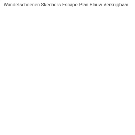
Wandelschoenen Skechers Escape Plan Blauw Verkrijgbaar
in herenmaat. 41,42,44,45.
TERUG
Algemeen
Koopadvies, FAQ over?
Privacy Policy
Cookies
Disclaimer
Zakelijk