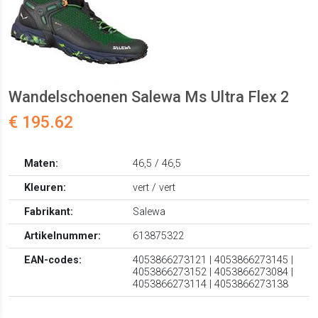
Wandelschoenen Salewa Ms Ultra Flex 2
€ 195.62
Maten:
46,5 / 46,5
Kleuren:
vert / vert
Fabrikant:
Salewa
Artikelnummer:
613875322
EAN-codes:
4053866273121 | 4053866273145 |
4053866273152 | 4053866273084 |
4053866273114 | 4053866273138