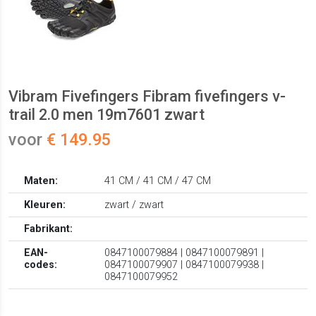
Vibram Fivefingers Fibram fivefingers v-
trail 2.0 men 19m7601 zwart
voor
€ 149.95
Maten:
41 CM / 41 CM / 47 CM
Kleuren:
zwart / zwart
Fabrikant:
EAN-
0847100079884 | 0847100079891 |
codes:
0847100079907 | 0847100079938 |
0847100079952