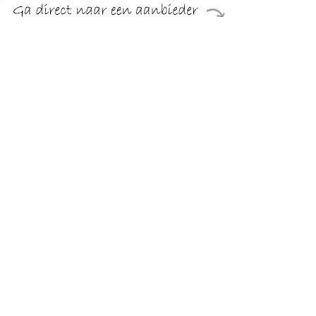
€ 149.95
Verzenden: € 0.00
2 - 6 days
Wandel -en outdoorschoenen
TERUG