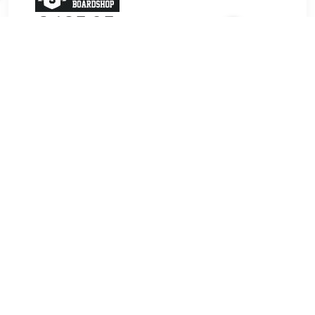
€ 125.95
Verzenden: € 0.00
Voorradig.
€ 179.95
Verzenden: € 0.00
1-2 dagen
The North Face Wandelschoenen