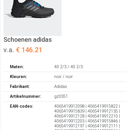
Schoenen adidas
v.a.
€ 146.21
Maten:
40 2/3 / 40 2/3
Kleuren:
noir / noir
Fabrikant:
Adidas
Artikelnummer:
gz0351
EAN-codes:
4065419912098 | 4065419915822 |
4065419915839 | 4065419912135 |
4065419912128 | 4065419912210 |
4065419912203 | 4065419915846 |
4065419912197 | 4065419912111 |