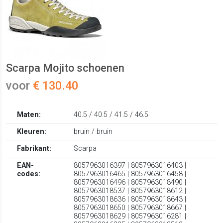
Scarpa Mojito schoenen
voor
€ 130.40
Maten:
40.5 / 40.5 / 41.5 / 46.5
Kleuren:
bruin / bruin
Fabrikant:
Scarpa
EAN-
8057963016397 | 8057963016403 |
codes:
8057963016465 | 8057963016458 |
8057963016496 | 8057963018490 |
8057963018537 | 8057963018612 |
8057963018636 | 8057963018643 |
8057963018650 | 8057963018667 |
8057963018629 | 8057963016281 |