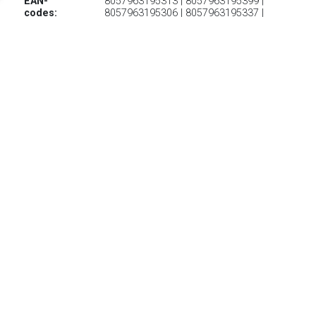
EAN-
8057963195313 | 8057963195399 |
codes:
8057963195306 | 8057963195337 |
8057963195412 | 8057963195351 |
8057963195375 | 8057963195320 |
8057963195405 | 8057963195429
€ 198.20
Verzenden: € 0.00
Levertijd 5-7 Dagen
Technische benaderingsschoen voor heren met een
veelzijdige, dynamische en mega-grippige zool