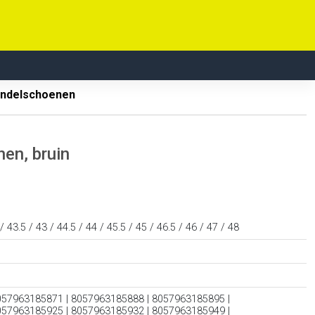
ndelschoenen
en, bruin
 / 43.5 / 43 / 44.5 / 44 / 45.5 / 45 / 46.5 / 46 / 47 / 48
057963185871 | 8057963185888 | 8057963185895 |
057963185925 | 8057963185932 | 8057963185949 |