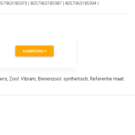
057963185970 | 8057963185987 | 8057963185994 |
AANBIEDING
ers; Zool: Vibram; Binnenzool: synthetisch; Referentie maat: