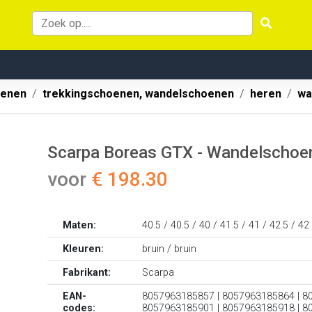
oenen
trekkingschoenen, wandelschoenen
heren
wa
Scarpa Boreas GTX - Wandelschoen
voor
€ 198.30
Maten:
40.5 / 40.5 / 40 / 41.5 / 41 / 42.5 / 42
Kleuren:
bruin / bruin
Fabrikant:
Scarpa
EAN-
8057963185857 | 8057963185864 | 8
codes:
8057963185901 | 8057963185918 | 8