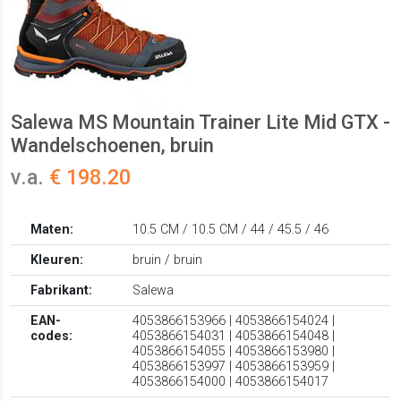
Salewa MS Mountain Trainer Lite Mid GTX -
Wandelschoenen, bruin
v.a.
€ 198.20
Maten:
10.5 CM / 10.5 CM / 44 / 45.5 / 46
Kleuren:
bruin / bruin
Fabrikant:
Salewa
EAN-
4053866153966 | 4053866154024 |
codes:
4053866154031 | 4053866154048 |
4053866154055 | 4053866153980 |
4053866153997 | 4053866153959 |
4053866154000 | 4053866154017