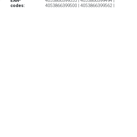
EAN-
4053866399555 | 4053866399494 |
codes:
4053866399500 | 4053866399562 |
4053866399586 | 4053866399470 |
4053866399487 | 4053866399517 |
4053866399524 | 4053866399531 |
4053866399548 | 4053866399579
€ 137.17
Verzenden: € 7.49
Voorradig.