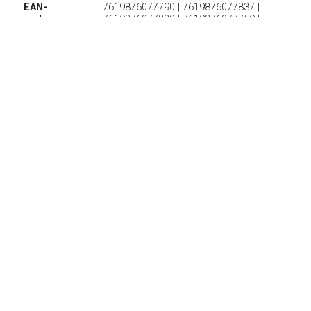
EAN-
7619876077790 | 7619876077837 |
codes:
7619876077820 | 7619876077769 |
7619876077776
€ 120.70
Verzenden: € 0.00
Levertijd 2-4 Dagen
Zeer lichte, waterdichte multifunctionele schoen voor snelle
wandelingen, reizen en dagelijks gebruik