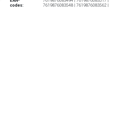
EAN-
7619876083494 | 7619876083517 |
codes:
7619876083548 | 7619876083562 |
7619876083586 | 7619876083531 |
7619876083555 | 7619876083524
Lichte multifunctionele schoen voor snel wandelen met veel
grip
TERUG
Algemeen
Koopadvies, FAQ over?
Privacy Policy