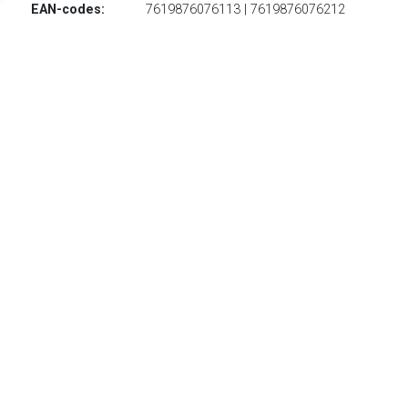
EAN-codes:
7619876076113 | 7619876076212
€ 199.95
Verzenden: € 0.00
3 - 8 days
Lichtgewicht, sportieve en waterdichte wandelschoen met
goede bescherming tegen slijtage, sokbeschermer en grip
TERUG