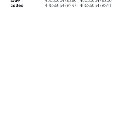
EAN-
4063606478280 | 4063606478266 |
codes:
4063606478297 | 4063606478341 |
4063606478303 | 4063606478310 |
4063606478259 | 4063606478334 |
4063606478273 | 4063606478327 |
4063606478358
€ 154.75
Verzenden: € 0.00
1 werkdag
Bekijk deze Heren Lowa Lage Wandelschoenen online op
Daka.nl.