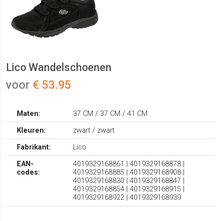
Lico Wandelschoenen
voor
€ 53.95
Maten:
37 CM / 37 CM / 41 CM
Kleuren:
zwart / zwart
Fabrikant:
Lico
EAN-
4019329168861 | 4019329168878 |
codes:
4019329168885 | 4019329168908 |
4019329168830 | 4019329168847 |
4019329168854 | 4019329168915 |
4019329168922 | 4019329168939