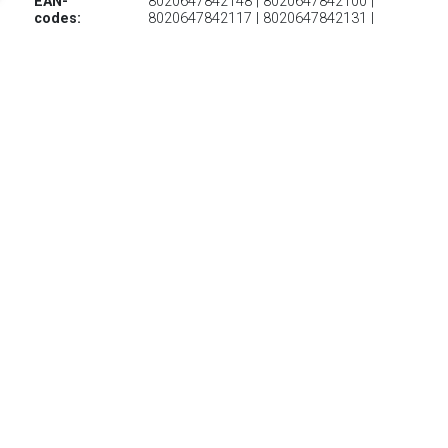
EAN-
8020647842148 | 8020647842100 |
codes:
8020647842117 | 8020647842131 |
8020647842162 | 8020647842179 |
8020647842186 | 8020647842193 |
8020647842094 | 8020647842124 |
8020647842155
€ 161.95
Verzenden: € 0.00
Levertijd 2-4 Dagen