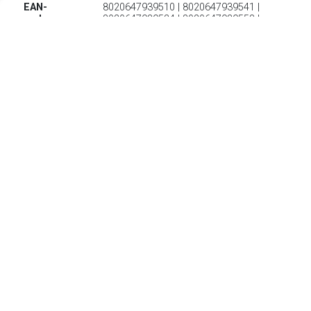
EAN-
8020647939510 | 8020647939541 |
codes:
8020647939534 | 8020647939558 |
8020647939596 | 8020647939572
Extreem krachtige, slijtvaste en tegelijkertijd comfortabele
approachschoen
TERUG
Algemeen
Koopadvies, FAQ over?
Privacy Policy