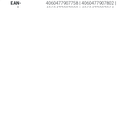
EAN-
4060477907758 | 4060477907802 |
codes:
4060477907833 | 4060477907864
€ 99.99
Verzenden: € 4.95
beschikbaar - binnen 2-3
werkdagen bij jou
Jack Wolfskin Wandelschoenen REFUGIO TEXAPORE MID
M