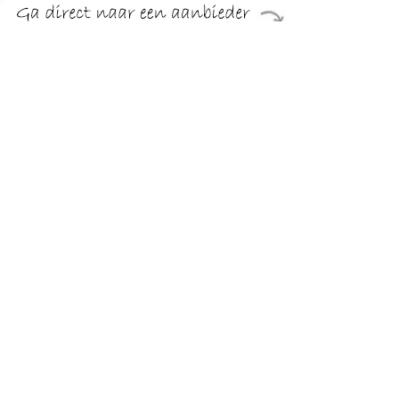
€ 129.99
Verzenden: € 0.00
Op werkdagen voor 20.00
besteld, volgende dag in huis
€ 129.99
Verzenden: € 0.00
Op werkdagen voor 20.00
besteld, volgende dag in huis