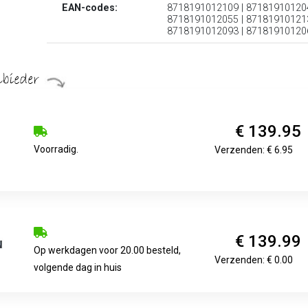
EAN-codes:
8718191012109 | 871819101204
8718191012055 | 871819101213
8718191012093 | 87181910120
€ 139.95
Voorradig.
Verzenden: € 6.95
€ 139.99
Op werkdagen voor 20.00 besteld,
Verzenden: € 0.00
volgende dag in huis