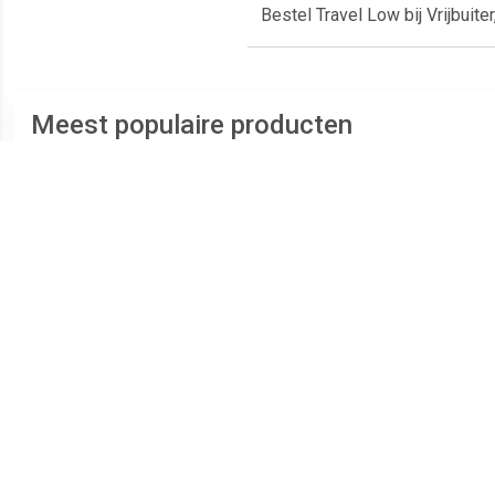
Bestel Travel Low bij Vrijbuit
Meest populaire producten
€ 309.95
€ 79.99
HANWAG TATRA II HEREN
Hurricane XLT outdoor
Origi
sandalen antraciet/groen