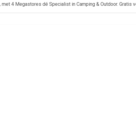
er, met 4 Megastores dé Specialist in Camping & Outdoor. Gratis
€ 45.50
€ 63.00
€ 24.
nal Universal outdoor
Wally Braided Army
Reflip Canv
sandalen
Instappers Heren