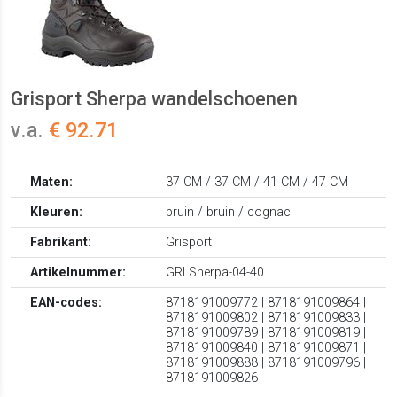
Grisport Sherpa wandelschoenen
v.a.
€ 92.71
Maten:
37 CM / 37 CM / 41 CM / 47 CM
Kleuren:
bruin / bruin / cognac
Fabrikant:
Grisport
Artikelnummer:
GRI Sherpa-04-40
EAN-codes:
8718191009772 | 8718191009864 |
8718191009802 | 8718191009833 |
8718191009789 | 8718191009819 |
8718191009840 | 8718191009871 |
8718191009888 | 8718191009796 |
8718191009826