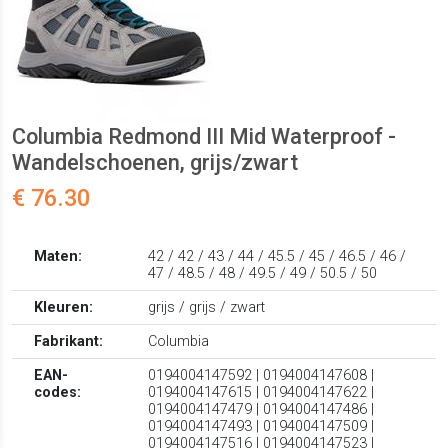
Columbia Redmond III Mid Waterproof -
Wandelschoenen, grijs/zwart
€ 76.30
Maten:
42 / 42 / 43 / 44 / 45.5 / 45 / 46.5 / 46 /
47 / 48.5 / 48 / 49.5 / 49 / 50.5 / 50
Kleuren:
grijs / grijs / zwart
Fabrikant:
Columbia
EAN-
0194004147592 | 0194004147608 |
codes:
0194004147615 | 0194004147622 |
0194004147479 | 0194004147486 |
0194004147493 | 0194004147509 |
0194004147516 | 0194004147523 |