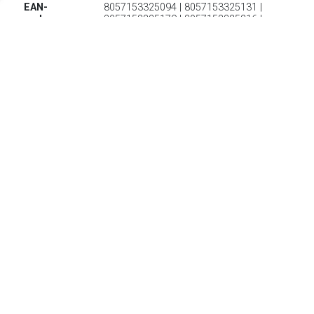
EAN-
8057153325094 | 8057153325131 |
codes:
8057153325179 | 8057153325216 |
8057153325193 | 8057153325216 |
8057153325230
€ 73.60
Verzenden: € 6.95
Levertijd 2-4 Dagen
€ 80.99