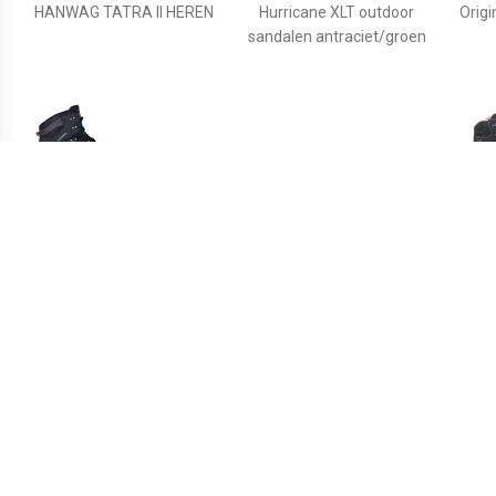
HANWAG TATRA II HEREN
Hurricane XLT outdoor
Origi
sandalen antraciet/groen
€ 153.99
€ 199.95
Lowa Renegade GTX Mid
Renegade GTX Lo
HAN
Espresso Beige
Wandelschoenen Heren