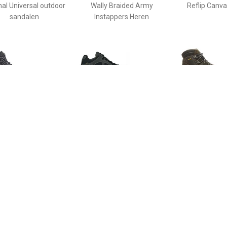
nal Universal outdoor
Wally Braided Army
Reflip Canv
sandalen
Instappers Heren
€ 278.99
€ 219.00
€ 114.
WAG TATRA II GTX
Hanwag Gritstone II Wide
Bruine Wande
HEREN
GTX Wandelschoen Heren
Anden 