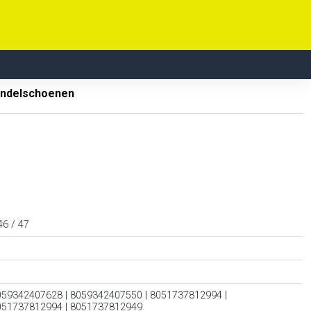
ndelschoenen
46 / 47
059342407628 | 8059342407550 | 8051737812994 |
051737812994 | 8051737812949