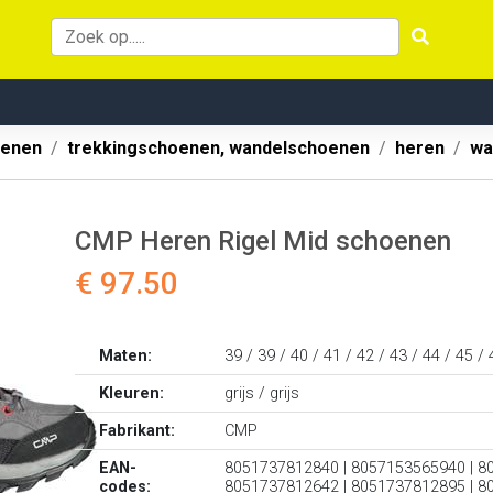
oenen
trekkingschoenen, wandelschoenen
heren
wa
CMP Heren Rigel Mid schoenen
€ 97.50
Maten:
39 / 39 / 40 / 41 / 42 / 43 / 44 / 45 / 
Kleuren:
grijs / grijs
Fabrikant:
CMP
EAN-
8051737812840 | 8057153565940 | 8
codes:
8051737812642 | 8051737812895 | 8