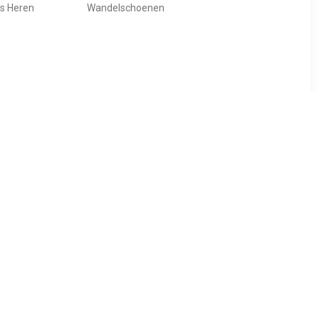
as Heren
Wandelschoenen
24
€ 55.00
lschoenen
Winsted sandalen zwart
Mid