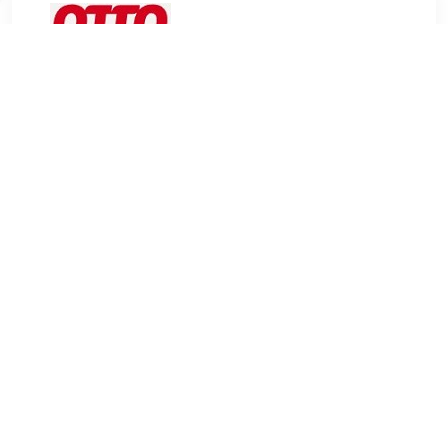
€ 83.99
Verzenden: € 4.95
beschikbaar - binnen 2-3
werkdagen bij jou
Robuuste outdoor schoenen voor heren van Brütting van een
hoogwaardig synthetisch materiaal. Deze schoen heeft een
normale breedte. De hak bestaat uit een doorlopend vlak. De
buitenzool is gemaakt van rubber. Het artikel beschikt over
een vetersluiting. De schoen valt normaal.
TERUG