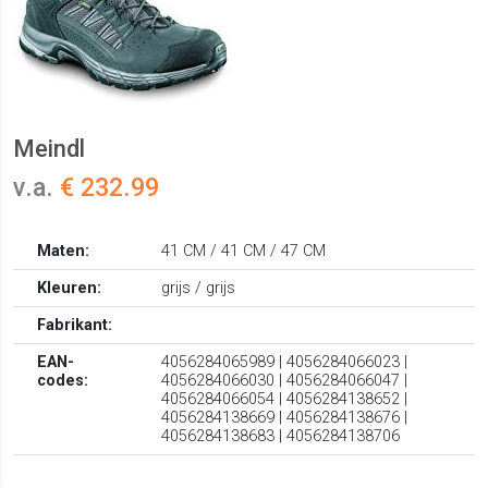
Meindl
v.a.
€ 232.99
Maten:
41 CM / 41 CM / 47 CM
Kleuren:
grijs / grijs
Fabrikant:
EAN-
4056284065989 | 4056284066023 |
codes:
4056284066030 | 4056284066047 |
4056284066054 | 4056284138652 |
4056284138669 | 4056284138676 |
4056284138683 | 4056284138706