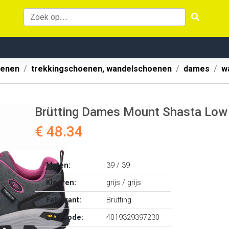
oenen
trekkingschoenen, wandelschoenen
dames
w
Brütting Dames Mount Shasta Low
€ 48.34
Maten:
39 / 39
Kleuren:
grijs / grijs
Fabrikant:
Brütting
EAN-code:
4019329397230