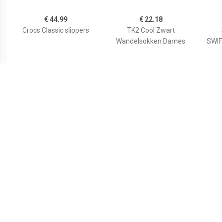
€ 44.99
€ 22.18
Crocs Classic slippers
TK2 Cool Zwart
Wandelsokken Dames
SWI
€ 49.99
€ 13.99
Teva - Women's Voya
Campri Campri Unisex -
Strappy - Sandalen, zwart
Waterschoenen - Zwart