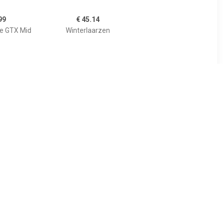
99
€ 45.14
e GTX Mid
Winterlaarzen
61
€ 174.95
w Blue
Locarno GTX Lo Ws
en Dames
Graphite Jade
Wandelschoenen Dames