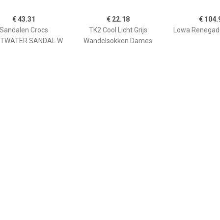
€ 43.31
€ 22.18
€ 104.
Sandalen Crocs
TK2 Cool Licht Grijs
Lowa Renegad
FTWATER SANDAL W
Wandelsokken Dames
€ 13.99
€ 29.99
€ 102.
waterschoenen
Wendy Sox Navy
Travel Lo
donkerblauw
Instappers Dames
Wandelschoen