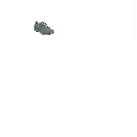
61
€ 174.95
w Blue
Locarno GTX Lo Ws
en Dames
Graphite Jade
Wandelschoenen Dames