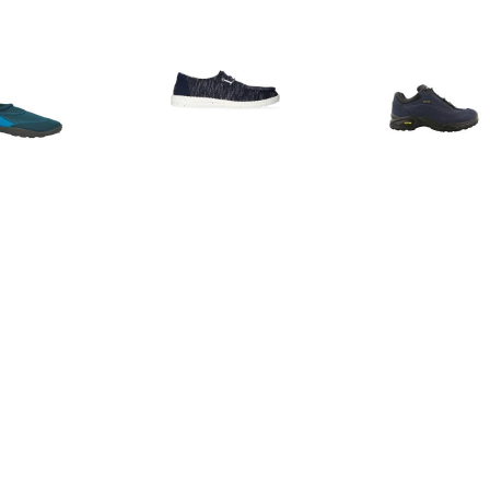
€ 13.99
€ 29.99
€ 102.
waterschoenen
Wendy Sox Navy
Travel Lo
donkerblauw
Instappers Dames
Wandelschoen