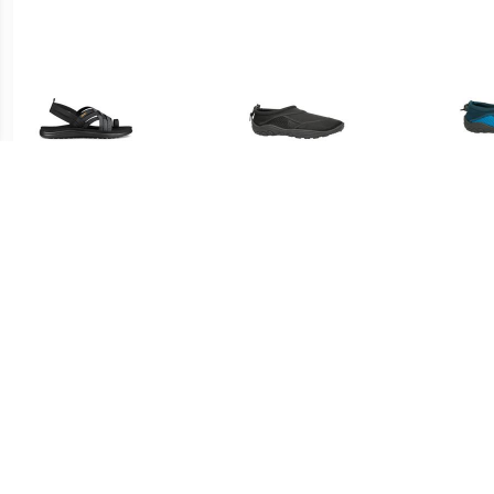
€ 49.99
€ 13.99
Teva - Women's Voya
Campri Campri Unisex -
Strappy - Sandalen, zwart
Waterschoenen - Zwart