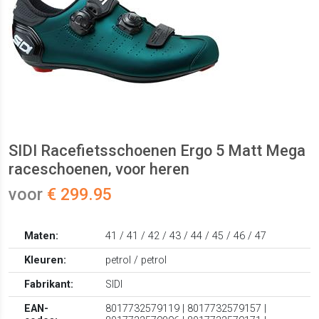
SIDI Racefietsschoenen Ergo 5 Matt Mega
raceschoenen, voor heren
voor
€ 299.95
Maten:
41 / 41 / 42 / 43 / 44 / 45 / 46 / 47
Kleuren:
petrol / petrol
Fabrikant:
SIDI
EAN-
8017732579119 | 8017732579157 |