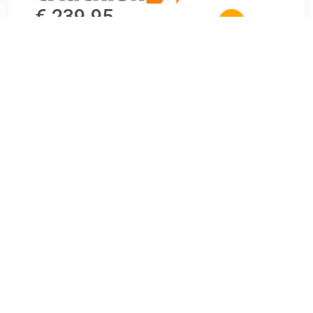
€ 239.95
Verzenden: € 0.00
1 dag
De Sidi Ergo 6 race fietsschoenen is de ultieme
fietsschoenen voor op de weg. En is geschikt voor elke
racefiets. Met de Firmor-zijtechnologie bieden deze
schoenen een stabiele grip op de voet, zelfs tijdens de
meest intense prestaties, voor een gevoel van volledige
controle. De schoenen zijn ontworpen om zich aan de vorm
van de voet aan te passen dankzij het Unum ergonomische
bovenwerk, wat voor een optimaal comfort zorgt.
TERUG