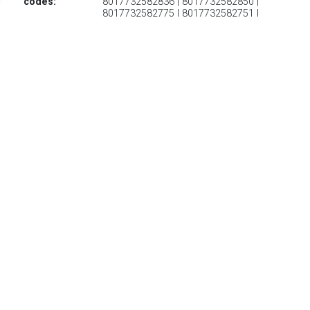
codes:
8017732582836 | 8017732582850 |
8017732582775 | 8017732582751 |
8017732582799
€ 74.80
Verzenden: € 6.95
Levertijd 2-4 Dagen
€ 134.95