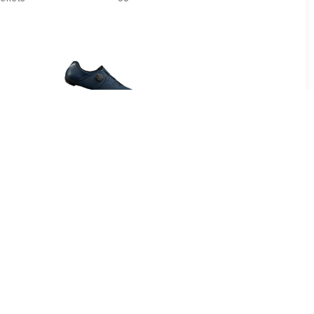
95
€ 89.99
tsschoenen
RC3 2025 raceschoenen,
22 dames
voor heren
, Racefie