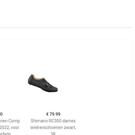
20
€ 79.99
enen Comp
Shimano RC300 dames
2022, voor
wielrenschoenen zwart,
efiets
38