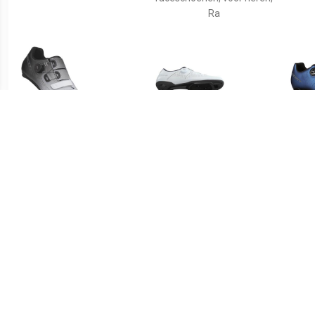
Ra
€ 149.95
€ 89.99
Dames racefietsschoenen
RC302 - Fietsschoenen,
Race
Road Team Boa 2023
grijs/zwart
dames raceschoenen, Ra
races