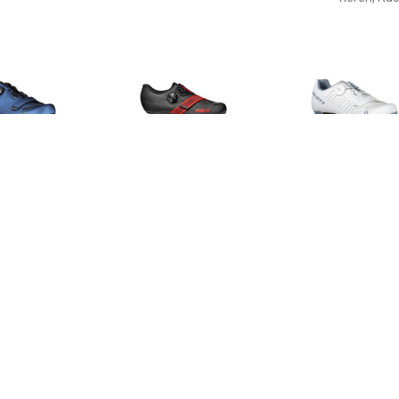
€ 119.95
€ 134.95
€ 94.
fietsschoenen Road
Dames racefietsschoenen
Dames racefie
Comp Boa 2023
Prima dames
Comp Boa 20
choenen, voor heren,
raceschoenen
raceschoenen
Ra