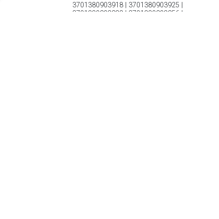
3701380903918 | 3701380903925 |
3701380903932 | 3701380903956 |
3701380903970
€ 119.60
Verzenden: € 7.49
Voorradig.
€ 142.99
Verzenden: € 6.95