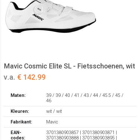
Mavic Cosmic Elite SL - Fietsschoenen, wit
v.a.
€ 142.99
Maten:
39 / 39 / 40 / 41 / 43 / 44 / 45.5 / 45 /
46
Kleuren:
wit / wit
Fabrikant:
Mavic
EAN-
3701380903857 | 3701380903871 |
codes:
3701380903888 | 3701380903895 |