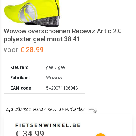
Wowow overschoenen Raceviz Artic 2.0
polyester geel maat 38 41
voor
€ 28.99
Kleuren:
geel / geel
Fabrikant:
Wowow
EAN-code:
5420071136043
€ 34.99