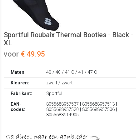
Sportful Roubaix Thermal Booties - Black -
XL
voor
€ 49.95
Maten:
40 / 40 / 41 C / 41 / 47 C
Kleuren:
zwart / zwart
Fabrikant:
Sportful
EAN-
8055688957537 | 8055688957513 |
codes:
8055688957520 | 8055688957506 |
8055688914905