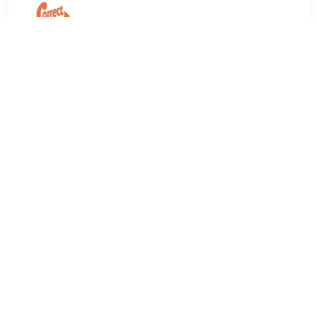
€ 23.00
Verzenden: € 0.00
Voorradig.
Kleur: zwart Maat: S
TERUG
Algemeen