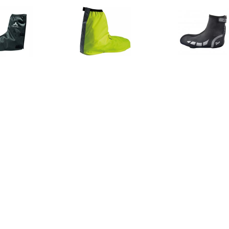
€ 19.95
€ 19.95
€ 36.
DE Overschoen voor
Bike Gaiter Overschoen
Rogelli Hy
heren - Zwart
overschoen
€ 25.16
€ 20.33
€ 29.