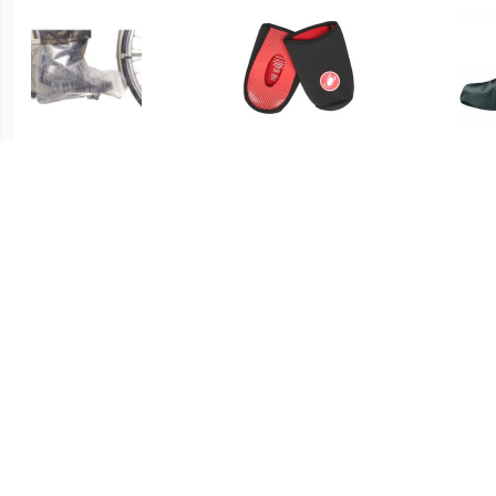
€ 7.99
€ 24.95
regenschoen large
Toe Thingy 2 - Black
VAU
€ 29.95
€ 34.95