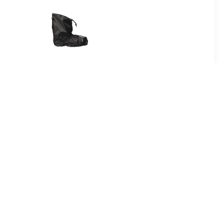
99
€ 34.95
drotec
Bike Boots Quick Zwart
 zwart
Regenoverschoenen
Uniseks
95
€ 39.95