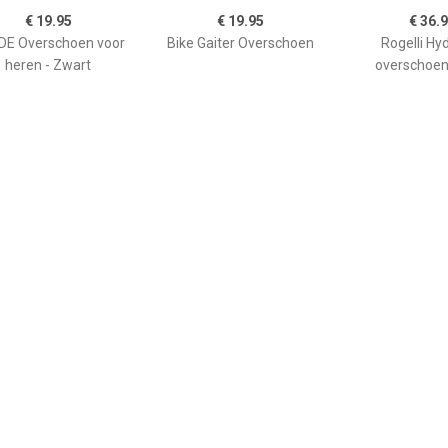
€ 19.95
€ 19.95
€ 36.
DE Overschoen voor
Bike Gaiter Overschoen
Rogelli Hy
heren - Zwart
overschoen
€ 25.16
€ 20.33
€ 29.
O-X Montebelluna,
Baby-Schühchen mit
C3 GWS Toe
neongeel
Bändel - Overschoenen,
genoverschoenen,
grijs
ex (dames / heren),