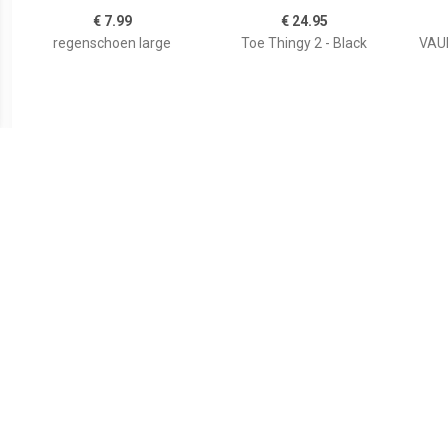
€ 7.99
€ 24.95
regenschoen large
Toe Thingy 2 - Black
VAU
€ 29.95
€ 34.95
RPO-X Montebelluna,
Luminum Bike Gaiter
PR
zwart
regenoverschoenen,
re
Unisex (dames / heren),
Unis