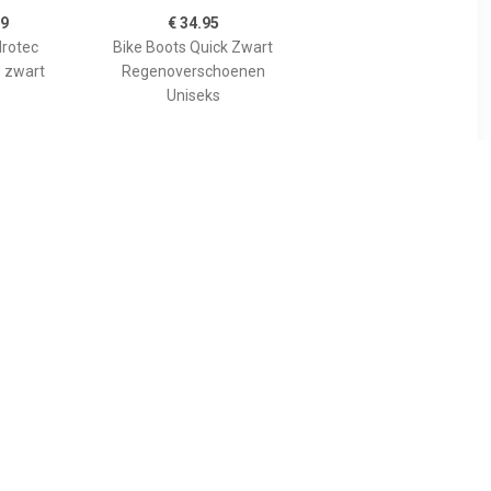
99
€ 34.95
drotec
Bike Boots Quick Zwart
 zwart
Regenoverschoenen
Uniseks
95
€ 39.95
 Cover
Bike Boots Reflection
Zwart Short
Regenoverschoenen
Uniseks